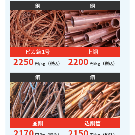
銅
銅
ピカ線1号
上銅
2250
2200
円/kg（税込）
円/kg（税込）
銅
銅
並銅
込銅管
2170
2150
円/㎏（税込）
円/kg（税込）