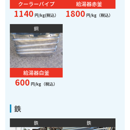
クーラーパイプ
給湯器赤釜
1140
1800
円/kg(税込）
円/kg（税込）
銅
給湯器白釜
600
円/kg（税込）
鉄
鉄
鉄