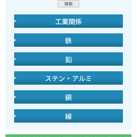
工業関係
鉄
鉛
ステン・アルミ
銅
線