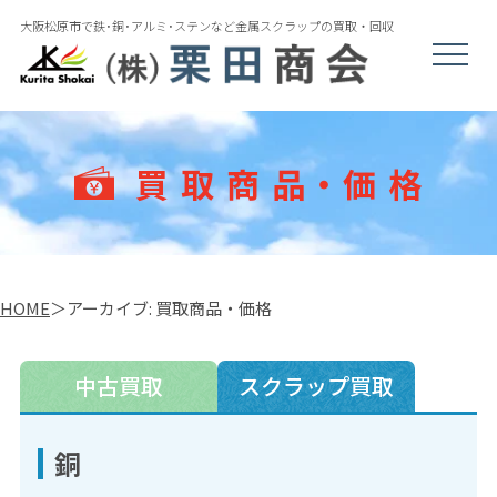
大阪松原市で鉄･銅･アルミ･ステンなど
金属スクラップの買取・回収
ナ
ビ
ゲ
ー
シ
ョ
ン
買 取 商 品・価 格
を
開
閉
HOME
アーカイブ: 買取商品・価格
中古買取
スクラップ買取
銅