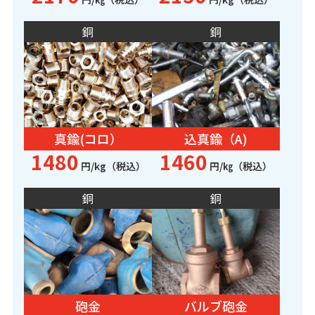
銅
銅
真鍮(コロ）
込真鍮（A)
1480
1460
円/kg（税込）
円/㎏（税込）
銅
銅
砲金
バルブ砲金